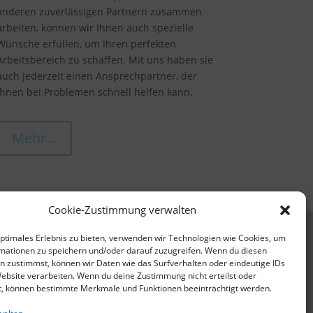
anderen zuverlässigen Partnern zusammen
arbeiten, können wir Ihnen auch spezielle
Wünsche erfüllen, um Ihren perfekten
Arbeitsbereich zu schaffen. Mit uns haben sie
auch jederzeit einen Ansprechpartner, der
ihnen bei Problemen schnell helfen kann.
Mehr...
Cookie-Zustimmung verwalten
optimales Erlebnis zu bieten, verwenden wir Technologien wie Cookies, um
mationen zu speichern und/oder darauf zuzugreifen. Wenn du diesen
n zustimmst, können wir Daten wie das Surfverhalten oder eindeutige IDs
Website verarbeiten. Wenn du deine Zustimmung nicht erteilst oder
t, können bestimmte Merkmale und Funktionen beeinträchtigt werden.