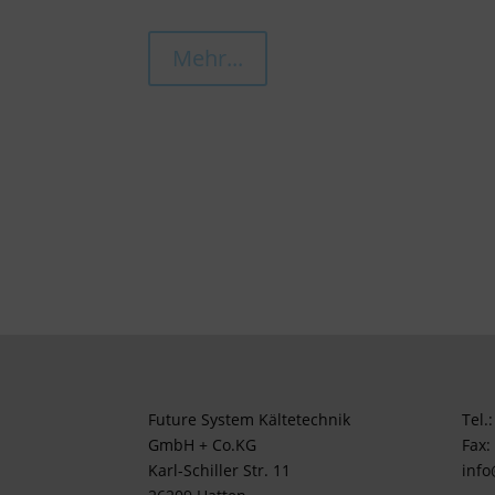
Mehr...
Future System Kältetechnik
Tel.
GmbH + Co.KG
Fax:
Karl-Schiller Str. 11
info