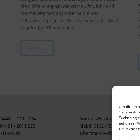
die Luftfeuchtigkeit, die Frischluftzufuhr und
Wärmeverschiebung innerhalb eines
Gebäudes regulieren. Wir realisieren Ihre Maß
angefertigte Klimaanlage.
Mehr...
Um dir ein 
Geräteinfor
Technologie
: 04481 - 2011 224
Andreas Hartmann
auf dieser 
 04481 - 2011 225
Mobil: 0162 -15 77 49 2
zurückziehs
@fsk-ol.de
a.hartmann@fsk-ol.de