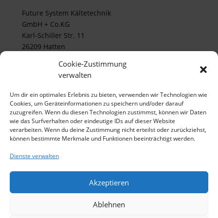
Future System Kältetechnik
GmbH + Co.KG
Karl-Schiller Str. 11
26209 Hatten
Cookie-Zustimmung
verwalten
Tel.: 04481 - 2011 224
Fax: 04481 - 2011 225
Um dir ein optimales Erlebnis zu bieten, verwenden wir Technologien wie
info@fsk-ol.de
Cookies, um Geräteinformationen zu speichern und/oder darauf
zuzugreifen. Wenn du diesen Technologien zustimmst, können wir Daten
wie das Surfverhalten oder eindeutige IDs auf dieser Website
verarbeiten. Wenn du deine Zustimmung nicht erteilst oder zurückziehst,
Andreas Hartmann
können bestimmte Merkmale und Funktionen beeinträchtigt werden.
Mobil: 0162 -15 77 49 2
a.hartmann@fsk-ol.de
Dienste verwalten
Akzeptieren
Ablehnen