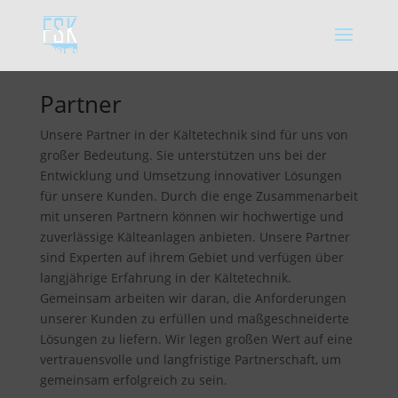
Partner
Unsere Partner in der Kältetechnik sind für uns von
großer Bedeutung. Sie unterstützen uns bei der
Entwicklung und Umsetzung innovativer Lösungen
für unsere Kunden. Durch die enge Zusammenarbeit
mit unseren Partnern können wir hochwertige und
zuverlässige Kälteanlagen anbieten. Unsere Partner
sind Experten auf ihrem Gebiet und verfügen über
langjährige Erfahrung in der Kältetechnik.
Gemeinsam arbeiten wir daran, die Anforderungen
unserer Kunden zu erfüllen und maßgeschneiderte
Lösungen zu liefern. Wir legen großen Wert auf eine
vertrauensvolle und langfristige Partnerschaft, um
gemeinsam erfolgreich zu sein.